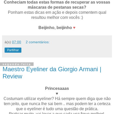
Conheciam todas estas formas de recuperar as vossas
máscaras de pestanas secas?
Ponham estas dicas em ação e depois comentem qual
resultou melhor com vocês :)
Beijinho, beijinho
♥
à(s)
07:00
2 comentários:
Partilhar
segunda-feira
Maestro Eyeliner da Giorgio Armani |
Review
Princesaaas
♥
Costumam utilizar eyeliner? Há sempre quem diga que não
tem jeito, que nunca lhe sai bem .. mas podem ter a certeza
que o eyeliner é tudo uma questão de prática.
Praticar muito, vai levar a que cada vez fique melhor!