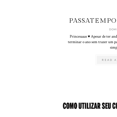
PASSATEMPO
DOM
Princesaaas ♥ Apesar de ter and
terminar o ano sem trazer um pa
simpl
READ A