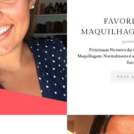
FAVOR
MAQUILHAG
QUART
Princesaaas No outro dia s
Maquilhagem. Normalmente é um
Esco
READ 