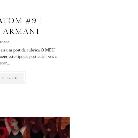
ATOM #9 |
O ARMANI
INGO
mais um post da rubrica O MEU
er este tipo de post e dar-vos a
cer...
ARTICLE