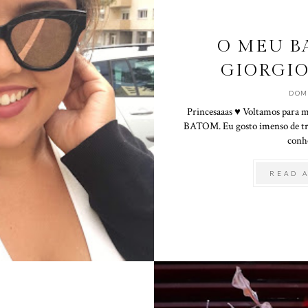
O MEU B
GIORGI
DOM
Princesaaas ♥ Voltamos para 
BATOM. Eu gosto imenso de traz
conhe
READ 