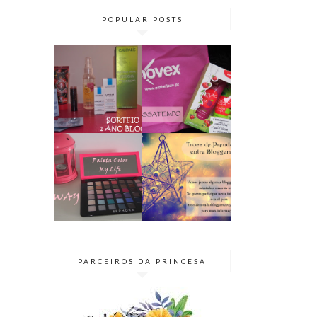
POPULAR POSTS
PASSATEMPO
SORTEIO | 1
// KIT NOVEX
ANO DE BLOG
TENTAÇÃO
♥ TERMINADO
ÁCIDA
GIVEAWAY |
BLOGGER
PALETA COLOR
SECRETO 2015
MY LIFE
| TROCA DE
@SEPHORA
PRENDAS
PARCEIROS DA PRINCESA