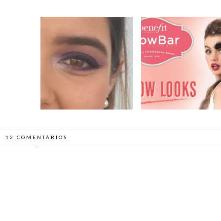
DICAS PARA
OM A
BROW BAR DA
DIFERENTES
 #2
BENEFIT | OPINIÃO
FORMATOS DE OLHOS
12 COMENTÁRIOS