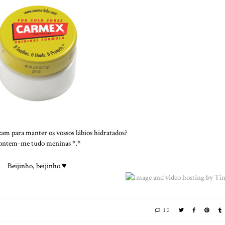
zam para manter os vossos lábios hidratados?
ontem-me tudo meninas *.*
Beijinho, beijinho
♥
12