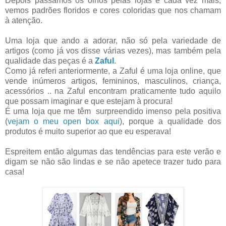
Depois passamos os olhos pelas lojas e cada vez mais,
vemos padrões floridos e cores coloridas que nos chamam
à atenção.
Uma loja que ando a adorar, não só pela variedade de
artigos (como já vos disse várias vezes), mas também pela
qualidade das peças é a
Zaful
.
Como já referi anteriormente, a Zaful é uma loja online, que
vende inúmeros artigos, femininos, masculinos, criança,
acessórios .. na Zaful encontram praticamente tudo aquilo
que possam imaginar e que estejam à procura!
É uma loja que me têm surpreendido imenso pela positiva
(
vejam o meu open box aqui
), porque a qualidade dos
produtos é muito superior ao que eu esperava!
Espreitem então algumas das tendências para este verão e
digam se não são lindas e se não apetece trazer tudo para
casa!