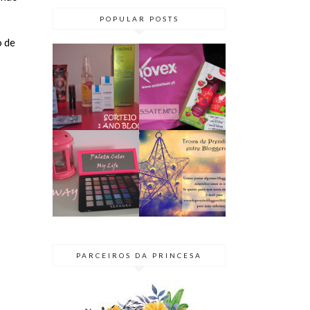
POPULAR POSTS
o de
PASSATEMPO
SORTEIO | 1
// KIT NOVEX
ANO DE BLOG
TENTAÇÃO
♥ TERMINADO
ÁCIDA
GIVEAWAY |
BLOGGER
PALETA COLOR
SECRETO 2015
MY LIFE
| TROCA DE
@SEPHORA
PRENDAS
PARCEIROS DA PRINCESA