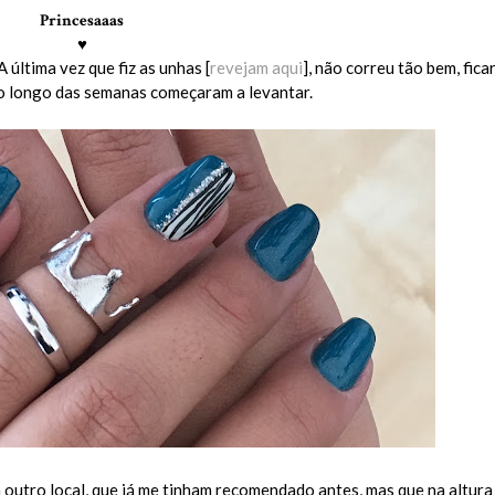
Princesaaas
♥
 última vez que fiz as unhas [
revejam aqui
], não correu tão bem, fic
ao longo das semanas começaram a levantar.
 outro local, que já me tinham recomendado antes, mas que na altura