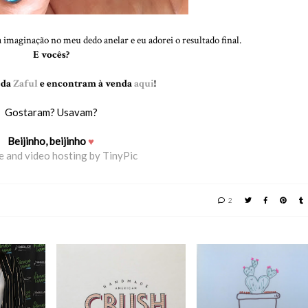
ua imaginação no meu dedo anelar e eu adorei o resultado final.
E vocês?
 da
Zaful
e encontram à venda
aqui
!
Gostaram? Usavam?
Beijinho, beijinho
♥
2
OS DONUTS DO
LLEZE
BULLET JOURNAL ♥