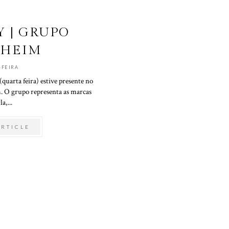
Y | GRUPO
DHEIM
-FEIRA
(quarta feira) estive presente no
 O grupo representa as marcas
a,...
ARTICLE