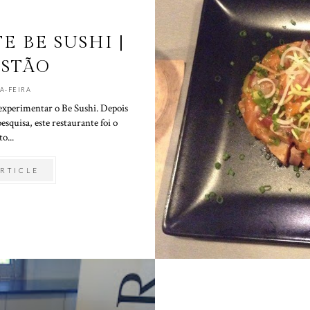
 BE SUSHI |
STÃO
A-FEIRA
experimentar o Be Sushi. Depois
squisa, este restaurante foi o
to...
RTICLE