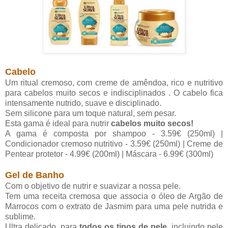
Cabelo
Um ritual cremoso, com creme de amêndoa, rico e
nutritivo
para cabelos muito secos e indisciplinados . O
cabelo fica
intensamente nutrido, suave e disciplinado.
Sem silicone para um toque natural, sem pesar.
Esta gama é ideal para nutrir
cabelos muito secos!
A gama é composta por shampoo - 3.59€ (250ml) |
Condicionador cremoso nutritivo - 3.59€ (250ml) | Creme de
Pentear protetor - 4.99€ (200ml) | Máscara - 6.99€ (300ml)
Gel de Banho
Com o
objetivo
de nutrir e suavizar a nossa pele.
Tem uma receita cremosa que
associa o óleo de Argão de
Marrocos com o extrato
de Jasmim para uma pele nutrida e
sublime.
Ultra delicado, para
todos os tipos de pele
, incluindo
pele