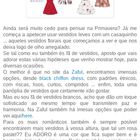
Ainda será muito cedo para pensar na Primavera? Já me
começa a apetecer usar vestidos leves com um casaquinho
... aqueles vestidos florais que começamos a ver e que nos
deixa logo de olho arregalado.
Se tal como eu também és fã de vestidos, aposto que vais
adorar estas várias hipóteses que venho mostrar hoje, para
diversas ocasiões.
O melhor é que no site da
Zaful
, encontramos imensas
opções, desde
black chiffon dress
, com padrões étnicos,
com riscas, lisos, curtos, compridos ... enfim, toda uma
panóplia de vestidos que certamente irão gostar.
Mas eu sou fã de vestidos brancos, acho que dão um toque
sofisticado ao mesmo tempo que transmitem paz e
harmonia. Na Zaful também há imesas opções que poder
ver aqui/
here
.
Para os mais românticos também é sempre posível
encontrarem mais vestidos à vossa altura, que tal um rosa
pastel?? Eu ADORO é uma cor que fica super bem e é