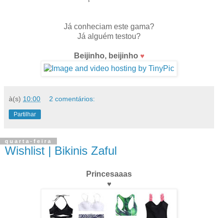
Já conheciam este gama?
Já alguém testou?
Beijinho, beijinho
♥
à(s)
10:00
2 comentários:
Partilhar
quarta-feira
Wishlist | Bikinis Zaful
Princesaaas
♥