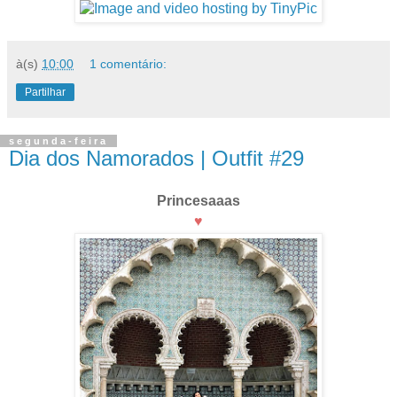
à(s)
10:00
1 comentário:
Partilhar
segunda-feira
Dia dos Namorados | Outfit #29
Princesaaas
♥