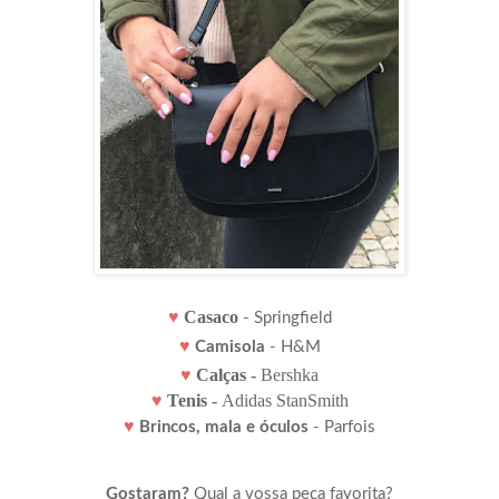
♥
Casaco
- Springfield
♥
Camisola
- H&M
♥
Calças -
Bershka
♥
Tenis -
Adidas StanSmith
♥
Brincos, mala e óculos
- Parfois
Gostaram?
Qual a vossa peça favorita?