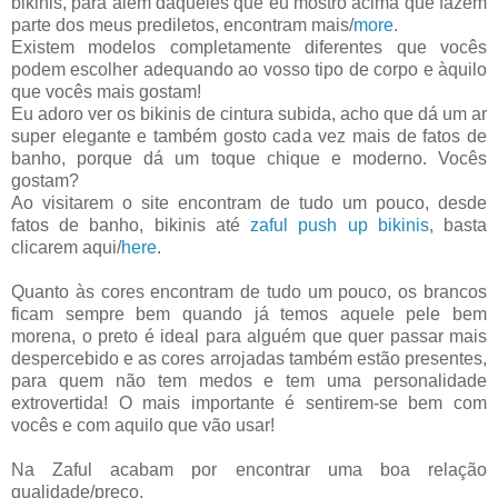
bikinis, para além daqueles que eu mostro acima que fazem
parte dos meus prediletos, encontram mais/
more
.
Existem modelos completamente diferentes que vocês
podem escolher adequando ao vosso tipo de corpo e àquilo
que vocês mais gostam!
Eu adoro ver os bikinis de cintura subida, acho que dá um ar
super elegante e também gosto cada vez mais de fatos de
banho, porque dá um toque chique e moderno. Vocês
gostam?
Ao visitarem o site encontram de tudo um pouco, desde
fatos de banho, bikinis até
zaful push up bikinis
, basta
clicarem aqui/
here
.
Quanto às cores encontram de tudo um pouco, os brancos
ficam sempre bem quando já temos aquele pele bem
morena, o preto é ideal para alguém que quer passar mais
despercebido e as cores arrojadas também estão presentes,
para quem não tem medos e tem uma personalidade
extrovertida! O mais importante é sentirem-se bem com
vocês e com aquilo que vão usar!
Na Zaful acabam por encontrar uma boa relação
qualidade/preço.