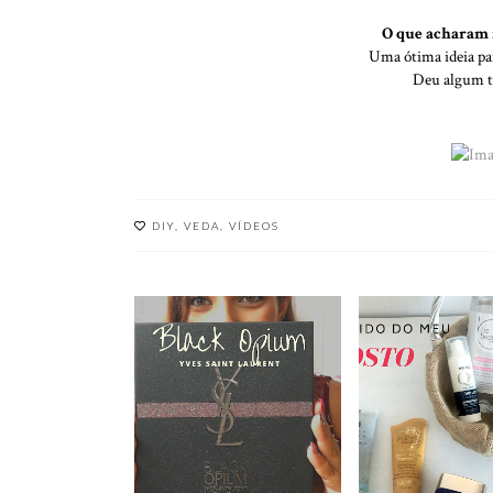
O que acharam 
Uma ótima ideia pa
Deu algum tr
DIY
,
VEDA
,
VÍDEOS
REVIEW BLACK
ROTINA DE P
OPIUM | YVES SAINT
CUIDADOS DE
LAURENT