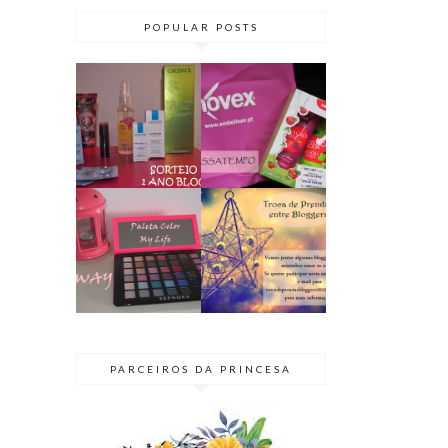
POPULAR POSTS
PASSATEMPO
SORTEIO | 1
// KIT NOVEX
ANO DE BLOG
TENTAÇÃO
♥ TERMINADO
ÁCIDA
GIVEAWAY |
BLOGGER
PALETA COLOR
SECRETO 2015
MY LIFE
| TROCA DE
@SEPHORA
PRENDAS
PARCEIROS DA PRINCESA