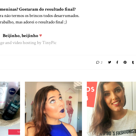
meninas? Gostaram do resultado final?
ra não termos os brincos todos desarrumados.
abalho, mas adorei o resultado final ;)
Beijinho, beijinho
♥
2
ELE |
TUTORIAL BLUE
COMPRAS NOS
 NOITE
MAKEUP | VÍDEO
SALDOS