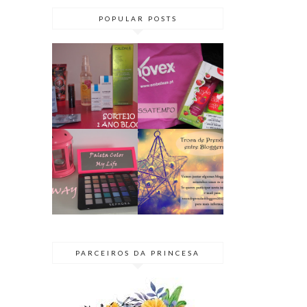
POPULAR POSTS
PASSATEMPO
SORTEIO | 1
// KIT NOVEX
ANO DE BLOG
TENTAÇÃO
♥ TERMINADO
ÁCIDA
GIVEAWAY |
BLOGGER
PALETA COLOR
SECRETO 2015
MY LIFE
| TROCA DE
@SEPHORA
PRENDAS
PARCEIROS DA PRINCESA