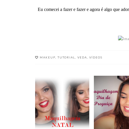
Eu comecei a fazer e fazer e agora é algo que ador
MAKEUP
,
TUTORIAL
,
VEDA
,
VÍDEOS
TUTORIA
MAQUILHAGEM DE
MAQUILHAGE
NATAL | VÍDEO
DA PREGUIÇ
VÍDEO