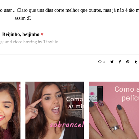
o usar .. Claro que uns dias corre melhor que outros, mas já não é tão 
assim :D
Beijinho, beijinho
♥
0
L
COMO FAÇO AS
COMO APLICAR
M DIA
MINHAS
PELÍCULA | LOOK DA
A |
SOBRANCELHAS? |
UNHAS | VÍDEO
VÍDEO