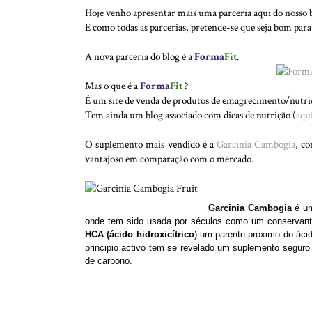
Hoje venho apresentar mais uma parceria aqui do nosso 
E como todas as parcerias, pretende-se que seja bom para 
A nova parceria do blog é a
Forma
Fit
.
Mas o que é a
Forma
Fit
?
É um site de venda de produtos de emagrecimento/nutri
Tem ainda um blog associado com dicas de nutrição (
aqu
O suplemento mais vendido é a
Garcinia Cambogia
, c
vantajoso em comparação com o mercado.
Garcinia Cambogia
é um
onde tem sido usada por séculos como um conservante
HCA (ácido hidroxicítrico
) um parente próximo do ácido
principio activo tem se revelado um suplemento seguro e
de carbono.