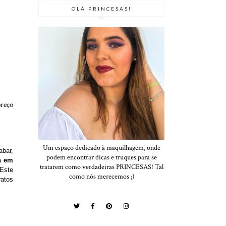
OLÁ PRINCESAS!
preço
Um espaço dedicado à maquilhagem, onde
abar,
podem encontrar dicas e truques para se
a
em
tratarem como verdadeiras PRINCESAS! Tal
 Este
como nós merecemos ;)
ratos