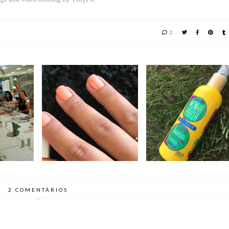
2
REVIEW NOVEX
UNHAS DA SEMANA
AL DO
MINHA PRAIA DA
#23 | VERNIZ MARK
| A
EMBELLEZE | BEDA
DA AVON // BEDA #24
ÇÃO
#23
2 COMENTÁRIOS