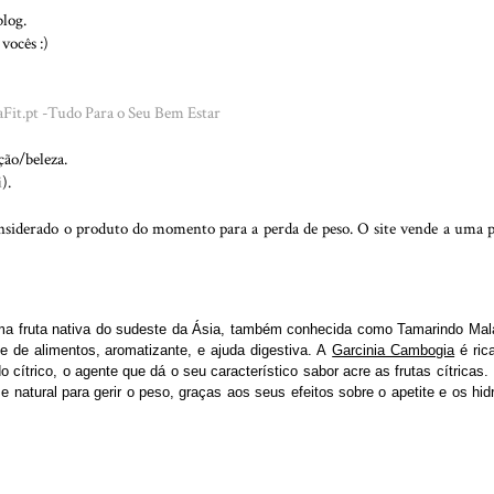
blog.
vocês :)
ção/beleza.
i
).
onsiderado o produto do momento para a perda de peso. O site vende a uma 
a fruta nativa do sudeste da Ásia, também conhecida como Tamarindo Mal
 de alimentos, aromatizante, e ajuda digestiva. A
Garcinia Cambogia
é ric
 cítrico, o agente que dá o seu característico sabor acre as frutas cítricas.
 natural para gerir o peso, graças aos seus efeitos sobre o apetite e os hid