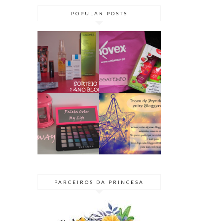
POPULAR POSTS
PASSATEMPO
SORTEIO | 1
// KIT NOVEX
ANO DE BLOG
TENTAÇÃO
♥ TERMINADO
ÁCIDA
GIVEAWAY |
BLOGGER
PALETA COLOR
SECRETO 2015
MY LIFE
| TROCA DE
@SEPHORA
PRENDAS
PARCEIROS DA PRINCESA