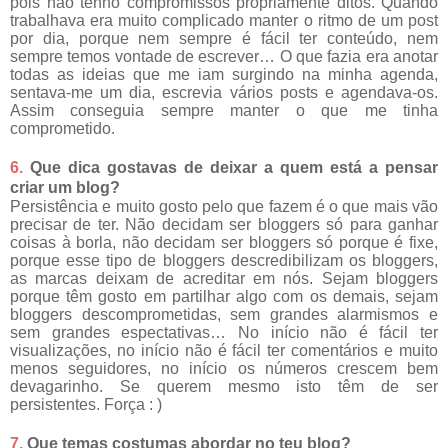
pois não tenho compromissos propriamente ditos. Quando
trabalhava era muito complicado manter o ritmo de um post
por dia, porque nem sempre é fácil ter conteúdo, nem
sempre temos vontade de escrever… O que fazia era anotar
todas as ideias que me iam surgindo na minha agenda,
sentava-me um dia, escrevia vários posts e agendava-os.
Assim conseguia sempre manter o que me tinha
comprometido.
6.
Que dica gostavas de deixar a quem está a pensar
criar um blog?
Persistência e muito gosto pelo que fazem é o que mais vão
precisar de ter. Não decidam ser bloggers só para ganhar
coisas à borla, não decidam ser bloggers só porque é fixe,
porque esse tipo de bloggers descredibilizam os bloggers,
as marcas deixam de acreditar em nós. Sejam bloggers
porque têm gosto em partilhar algo com os demais, sejam
bloggers descomprometidas, sem grandes alarmismos e
sem grandes espectativas… No início não é fácil ter
visualizações, no início não é fácil ter comentários e muito
menos seguidores, no início os números crescem bem
devagarinho. Se querem mesmo isto têm de ser
persistentes. Força : )
7.
Que temas costumas abordar no teu blog?