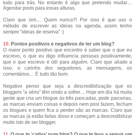
tudo para trás. No entanto é algo que pretendo mudar…
Agendar posts para essas alturas.
Claro que sim… Quem nunca?! Por isso é que uso o
método de escrever as ideias na agenda, assim tenho
sempre “ideias de reserva” :)
10.
Pontos positivos e negativos de ter um blog?
O maior ponto positivo que encontro é saber que o que eu
escrevo, o que eu digo influencia pessoas positivamente,
que o que escrevo é útil para alguém. Claro que aliado a
isso, o carinho dos seguidores, as mensagens, os
comentários… É tudo tão bom.
Negativo penso que seja a descredibilização que os
bloggers “a sério” têm vindo a sofrer… Hoje em dia há muita
gente que cria um blogue às três pancadas, pede parcerias,
as marcas enviam coisas e depois nem post fazem, fecham
os blogues e quem fica a perder são as marcas. Claro que
as marcas já estão fartas disso e começam a descredibilizar
muito isto de ser blogger.
11.
O que te ‘cativa’ num blog? O que te leva a seguir um