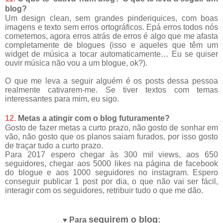
blog?
Um design clean, sem grandes pinderiquices, com boas
imagens e texto sem erros ortográficos. Epá erros todos nós
cometemos, agora erros atrás de erros é algo que me afasta
completamente de blogues (isso e aqueles que têm um
widget de música a tocar automaticamente… Eu se quiser
ouvir música não vou a um blogue, ok?).
O que me leva a seguir alguém é os posts dessa pessoa
realmente cativarem-me. Se tiver textos com temas
interessantes para mim, eu sigo.
12.
Metas a atingir com o blog futuramente?
Gosto de fazer metas a curto prazo, não gosto de sonhar em
vão, não gosto que os planos saiam furados, por isso gosto
de traçar tudo a curto prazo.
Para 2017 espero chegar às 300 mil views, aos 650
seguidores, chegar aos 5000 likes na página de facebook
do blogue e aos 1000 seguidores no instagram. Espero
conseguir publicar 1 post por dia, o que não vai ser fácil,
interagir com os seguidores, retribuir tudo o que me dão.
seguirem o blog
Para
:
♥