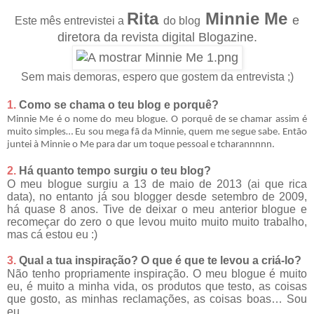
Rita
Minnie Me
e
Este mês entrevistei a
do blog
diretora da revista digital Blogazine.
Sem mais demoras, espero que gostem da entrevista ;)
1.
Como se chama o teu blog e porquê?
Minnie Me é o nome do meu blogue. O porquê de se chamar assim é
muito simples… Eu sou mega fã da Minnie, quem me segue sabe. Então
juntei à Minnie o Me para dar um toque pessoal e tcharannnnn.
2.
Há quanto tempo surgiu o teu blog?
O meu blogue surgiu a 13 de maio de 2013 (ai que rica
data), no entanto já sou blogger desde setembro de 2009,
há quase 8 anos. Tive de deixar o meu anterior blogue e
recomeçar do zero o que levou muito muito muito trabalho,
mas cá estou eu :)
3.
Qual a tua inspiração? O que é que te levou a criá-lo?
Não tenho propriamente inspiração. O meu blogue é muito
eu, é muito a minha vida, os produtos que testo, as coisas
que gosto, as minhas reclamações, as coisas boas… Sou
eu.