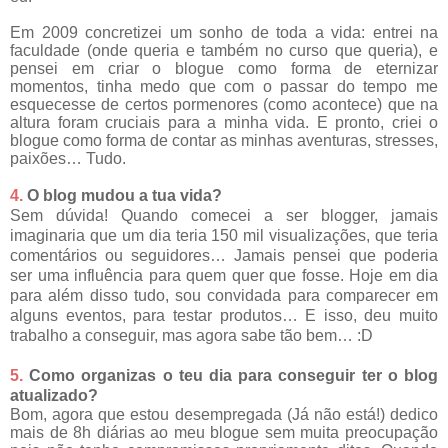
Em 2009 concretizei um sonho de toda a vida: entrei na
faculdade (onde queria e também no curso que queria), e
pensei em criar o blogue como forma de eternizar
momentos, tinha medo que com o passar do tempo me
esquecesse de certos pormenores (como acontece) que na
altura foram cruciais para a minha vida. E pronto, criei o
blogue como forma de contar as minhas aventuras, stresses,
paixões… Tudo.
4.
O blog mudou a tua vida?
Sem dúvida! Quando comecei a ser blogger, jamais
imaginaria que um dia teria 150 mil visualizações, que teria
comentários ou seguidores… Jamais pensei que poderia
ser uma influência para quem quer que fosse. Hoje em dia
para além disso tudo, sou convidada para comparecer em
alguns eventos, para testar produtos… E isso, deu muito
trabalho a conseguir, mas agora sabe tão bem… :D
5.
Como organizas o teu dia para conseguir ter o blog
atualizado?
Bom, agora que estou desempregada (Já não está!) dedico
mais de 8h diárias ao meu blogue sem muita preocupação