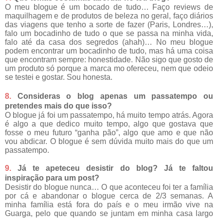
O meu blogue é um bocado de tudo… Faço reviews de
maquilhagem e de produtos de beleza no geral, faço diários
das viagens que tenho a sorte de fazer (Paris, Londres…),
falo um bocadinho de tudo o que se passa na minha vida,
falo até da casa dos segredos (ahah)… No meu blogue
podem encontrar um bocadinho de tudo, mas há uma coisa
que encontram sempre: honestidade. Não sigo que gosto de
um produto só porque a marca mo ofereceu, nem que odeio
se testei e gostar. Sou honesta.
8.
Consideras o blog apenas um passatempo ou
pretendes mais do que isso?
O blogue já foi um passatempo, há muito tempo atrás. Agora
é algo a que dedico muito tempo, algo que gostava que
fosse o meu futuro “ganha pão”, algo que amo e que não
vou abdicar. O blogue é sem dúvida muito mais do que um
passatempo.
9.
Já te apeteceu desistir do blog? Já te faltou
inspiração para um post?
Desistir do blogue nunca… O que aconteceu foi ter a família
por cá e abandonar o blogue cerca de 2/3 semanas. A
minha família está fora do país e o meu irmão vive na
Guarga, pelo que quando se juntam em minha casa largo