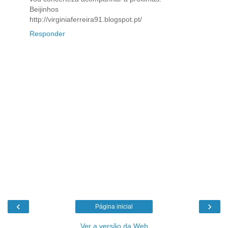
Beijinhos
http://virginiaferreira91.blogspot.pt/
Responder
‹
›
Página inicial
Ver a versão da Web