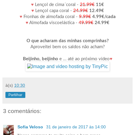
♥
Lençol de cima´coral -
21.99€
11€
♥
Lençol capa coral -
24.99€
12.49€
♥
Fronhas de almofada coral -
9.99€
4.99€/cada
♥
Almofada viscoelástica -
49.99€
24.99€
O que acharam das minhas comprinhas?
Aproveitei bem os saldos não acham?
Beijinho, beijinho
e ... até ao próximo vídeo
♥
à(s)
10:30
Partilhar
3 comentários:
Sofia Veloso
31 de janeiro de 2017 às 14:00