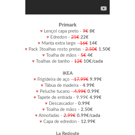
Primark
♥
Lençol capa preto -
9€
8€
♥
Edredon -
25€
22€
♥
Manta extra large -
16€
14€
♥
Pack 3toalhas rosto pretas -
2.50€
1.50€
♥
Toalha de mãos -
5€
4€
♥
Toalhas de banho -
12€
10€/cada
IKEA
♥
Frigideira de aço -
17.99€
9.99€
♥
Tábua de madeira -
4.99€
♥
Peluche tucano -
4.99€
0.99€
♥
Tapete de entrada - 9.99€
4.99€
♥
Descascador -
0.99€
♥
Toalha de mãos -
2.50€
♥
Almofadas -
2.99€
0.99€/cada
♥
Capa de edredon -
12.99€
La Redoute