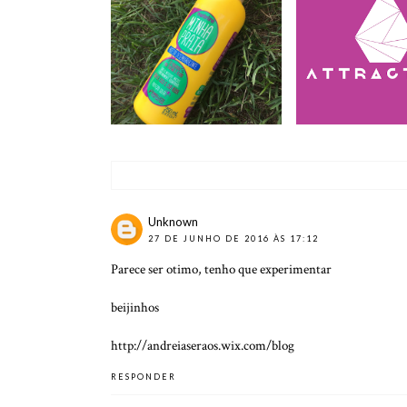
REVIEW NOVEX
MINHA PRAIA DA
ATTRACTIVE N
EMBELLEZE | BEDA
BEDA #2
#23
Unknown
27 DE JUNHO DE 2016 ÀS 17:12
Parece ser otimo, tenho que experimentar
beijinhos
http://andreiaseraos.wix.com/blog
RESPONDER