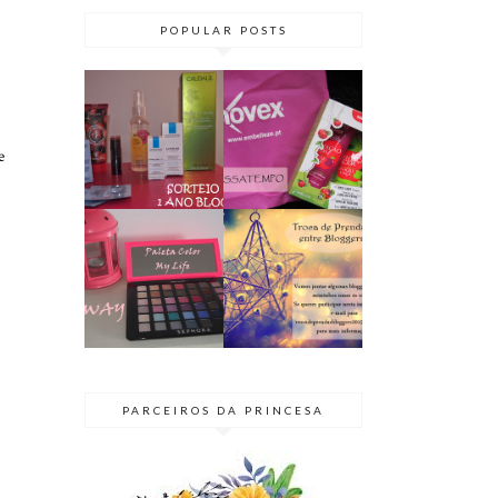
POPULAR POSTS
PASSATEMPO
SORTEIO | 1
// KIT NOVEX
ANO DE BLOG
TENTAÇÃO
e
♥ TERMINADO
ÁCIDA
GIVEAWAY |
BLOGGER
PALETA COLOR
SECRETO 2015
MY LIFE
| TROCA DE
@SEPHORA
PRENDAS
PARCEIROS DA PRINCESA