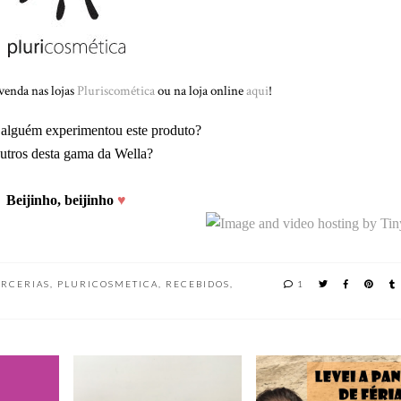
venda nas lojas
Pluriscomética
ou na loja online
aqui
!
á alguém experimentou este produto?
utros desta gama da Wella?
Beijinho, beijinho
♥
ARCERIAS
,
PLURICOSMETICA
,
RECEBIDOS
,
1