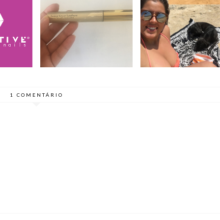
KIKO MILANO
A PANDORA FOI DE
AILS |
LUXURIOUS LASHES
FÉRIAS COMIGO! //
2
// BEDA #19
BEDA #18
1 COMENTÁRIO