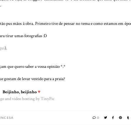
.
ntão pus mãos à obra. Primeiro tive de pensar no tema e como estamos em épo
ara tirar umas fotografias :D
qui
).
çam que quero saber a vossa opinião *.*
e gostam de levar vestido para a praia?
Beijinho, beijinho
♥
RINCESA
0