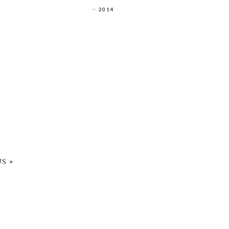
2014
S »