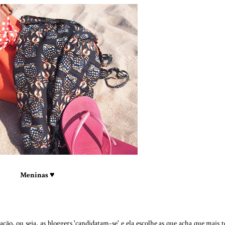
Meninas
♥
ção, ou seja, as bloggers 'candidatam-se' e ela escolhe as que acha que mais 