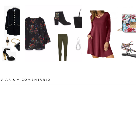
SEGUNDAS
3 LOOKS DE
 LOOKS
INSPIRADORAS #1 |
REGRESSO À ROTIN
DE ANO
LOOK PRIMARK
// ROSEGAL
VIAR UM COMENTÁRIO