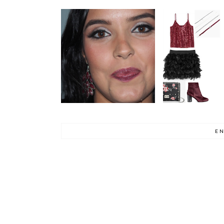
OUTFIT+
SUGESTÃO DE
MAQUILHAGEM ||
| PASSAGEM 
PASSAGEM DE ANO
EN