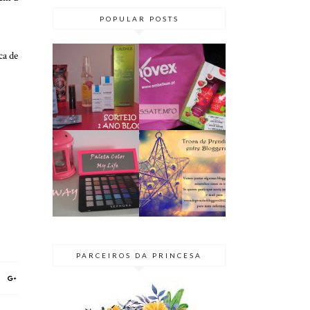
POPULAR POSTS
ca de
PASSATEMPO
SORTEIO | 1
// KIT NOVEX
ANO DE BLOG
TENTAÇÃO
♥ TERMINADO
ÁCIDA
GIVEAWAY |
BLOGGER
PALETA COLOR
SECRETO 2015
MY LIFE
| TROCA DE
@SEPHORA
PRENDAS
PARCEIROS DA PRINCESA