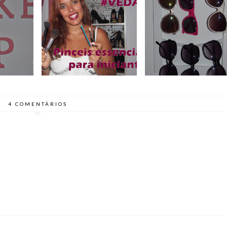
#VEDA 8 - PINCEIS
SUPORTE PARA
TRAS
ESSENCIAIS PARA
ÓCULOS DE SOL | DI
ADAS
INICIANTES | VÍDEO
#2
4 COMENTÁRIOS