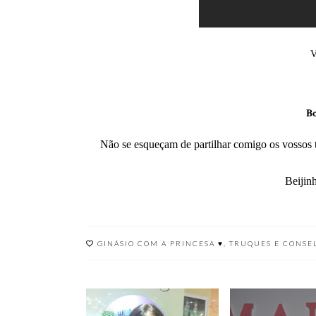
V
Bo
Não se esqueçam de partilhar comigo os vossos t
Beijinh
GINÁSIO COM A PRINCESA ♥
,
TRUQUES E CONSE