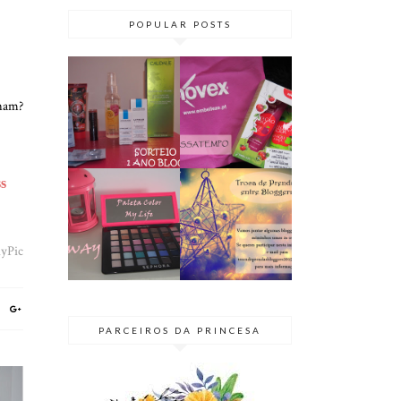
POPULAR POSTS
PASSATEMPO
SORTEIO | 1
cham?
// KIT NOVEX
ANO DE BLOG
TENTAÇÃO
♥ TERMINADO
ÁCIDA
s
GIVEAWAY |
BLOGGER
PALETA COLOR
SECRETO 2015
MY LIFE
| TROCA DE
@SEPHORA
PRENDAS
PARCEIROS DA PRINCESA