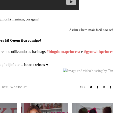
amos lá meninas, coragem!
Assim é bem mais fácil não a
ra lá? Quem fica comigo?
reinos utilizando as
hashtags
#blogdumaprincesa
e
#gymwithprinces
o, beijinho e ..
bons treinos
♥
LHOS!
,
WORKOUT
4