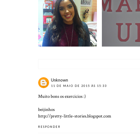
WORKSHOP BENEFIT
DIY #4 | LE
| MAKE UP #8
PERSONALIZ
Unknown
11 DE MAIO DE 2015 ÀS 15:33
Muito bons os exercicios :)
beijinhos
http://pretty-little-stories.blogspot.com
RESPONDER