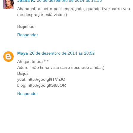
Joana R.
26 de dezembro de 2014 às 12:33
Ahahahah achei o post engraçado, quando tiver carro vou
me desgraçar está visto x)
Beijinhos
Responder
Maya
26 de dezembro de 2014 às 20:52
Ah que fofura *-*
Adorei, não tinha visto carro decorado ainda ;)
Beijos
yout: http://goo.gl/tTVnJO
blog: http://goo.gl/SI68OR
Responder